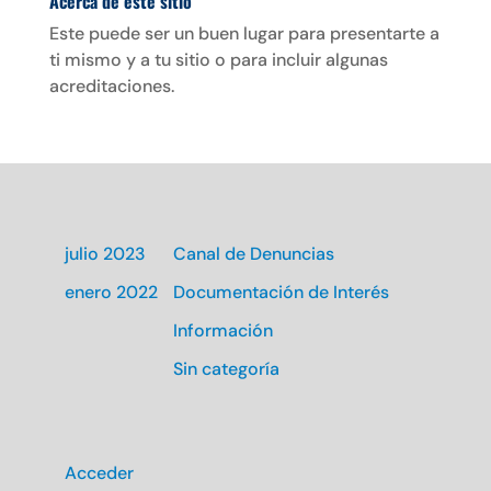
Acerca de este sitio
o
e
A
Este puede ser un buen lugar para presentarte a
o
r
p
k
p
ti mismo y a tu sitio o para incluir algunas
acreditaciones.
Archivos
Categorías
julio 2023
Canal de Denuncias
enero 2022
Documentación de Interés
Información
Sin categoría
Meta
Acceder