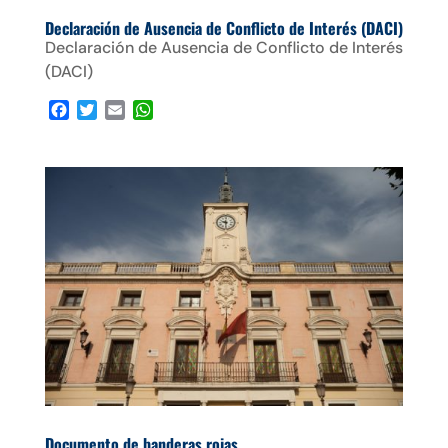
Declaración de Ausencia de Conflicto de Interés (DACI)
Declaración de Ausencia de Conflicto de Interés
(DACI)
F
T
E
W
a
w
m
h
c
i
a
a
e
t
i
t
b
t
l
s
o
e
A
o
r
p
k
p
Documento de banderas rojas